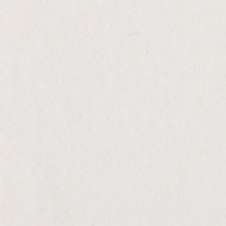
CONTACTOS
Sociedade Agricola do Rio Arade, Unipessoal,
Lda,
8400-167 Estômbar, Portugal
geral@arvad.pt
bookings@arvad.pt
(+351) 968 494 049
(Chamada para rede nacional móvel)