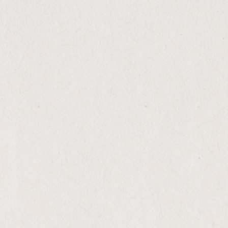
VINHO BRANCO
2024
Combina uma grande frescura e
mineralidade, com suavidade e volume,
o final de prova é muito persistente.
Ficha Técnica
Castas: Arinto, Alvarinho e
Sauvignon Blanc
Ano: 2024
Estágio: Fermentado em parte em
depósito inox e 2% em barrica usada