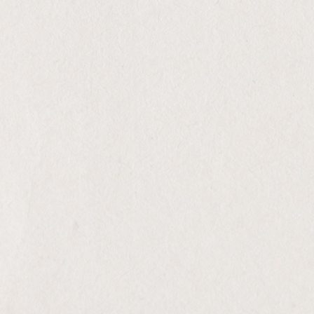
de carvalho francês. Estágio sobre as
borras finas durante 5 meses antes de
ser engarrafado.
Acidez: 6,1
pH: 3,3
Açúcares totais: <0,6 g/L
Conheça A
Nossa
Distribuidora