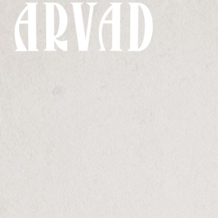
CART
Home
Cart
Your cart
is
currently