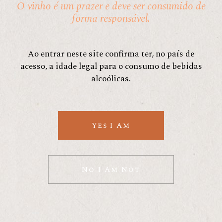
O vinho é um prazer e deve ser consumido de
forma responsável.
Ao entrar neste site confirma ter, no país de
acesso, a idade legal para o consumo de bebidas
alcoólicas.
CONTACTS
Yes I Am
Sociedade Agricola do Rio Arade, Unipessoal,
Lda, 8400-167 Estômbar, Portugal
geral@arvad.pt
No I Am Not
bookings@arvad.pt
(+351) 968 494 049
(Call to national mobile network)